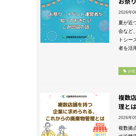
お祭
2026年
夏が近
会など
トシー
者を活
お役
複数
理と
2026年
複数拠