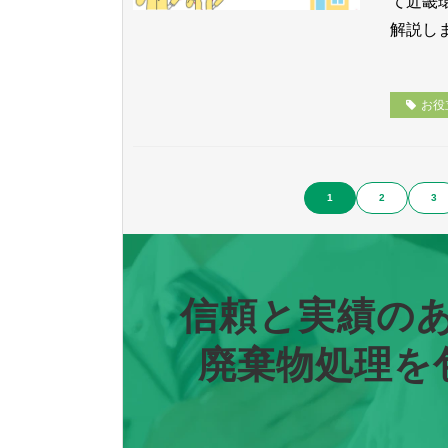
て近畿
解説し
お役
1
2
3
信頼と実績のある
廃棄物処理を