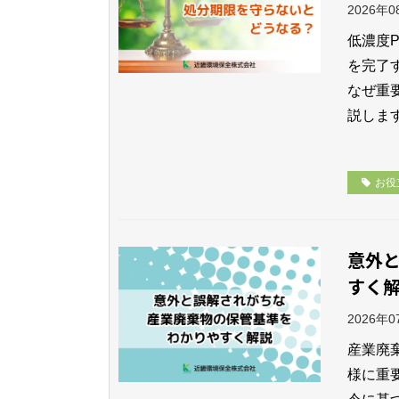
2026年
低濃度P
を完了
なぜ重
説しま
お役
意外
すく
2026年
産業廃
様に重