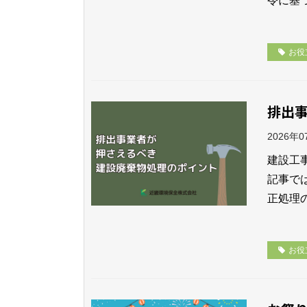
令に基
お役
排出
2026年
建設工
記事で
正処理
お役