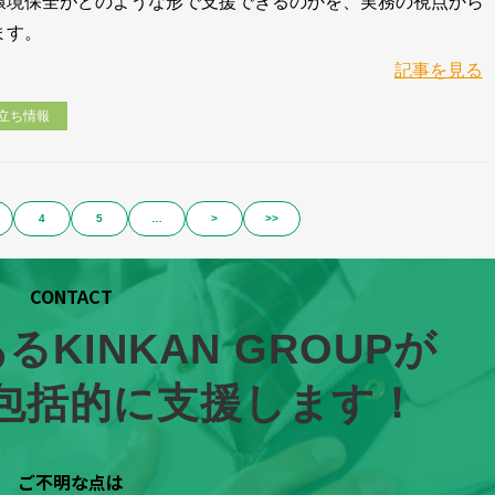
環境保全がどのような形で支援できるのかを、実務の視点から
ます。
記事を見る
立ち情報
4
5
…
>
>>
CONTACT
KINKAN GROUPが
包括的に支援します！
ご不明な点は