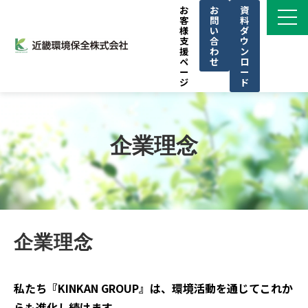
お
お
資
客
問
料
様
い
ダ
支
合
ウ
援
わ
ン
ペ
せ
ロ
ー
ー
ジ
ド
サービス一覧
私たちの強み
企業理念
導入事例
ブログ
お知らせ
KINKAN GROUPについて
企業理念
CSR
セミナー
私たち『KINKAN GROUP』は、環境活動を通じてこれか
らも進化し続けます。