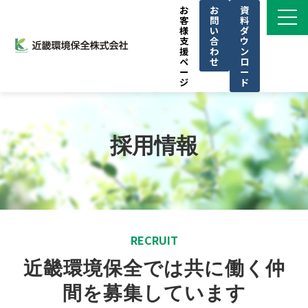
お
お
資
客
問
料
様
い
ダ
支
合
ウ
援
わ
ン
ペ
せ
ロ
ー
ー
ジ
ド
サービス一覧
私たちの強み
採用情報
導入事例
ブログ
お知らせ
KINKAN GROUPについて
RECRUIT
CSR
近畿環境保全では共に働く仲
セミナー
間を募集しています