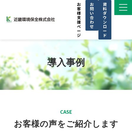
お
お
資
客
問
料
様
い
ダ
支
合
ウ
援
わ
ン
ペ
せ
ロ
ー
ー
ジ
ド
サービス一覧
私たちの強み
導入事例
導入事例
ブログ
お知らせ
KINKAN GROUPについて
CSR
CASE
セミナー
お客様の声をご紹介します