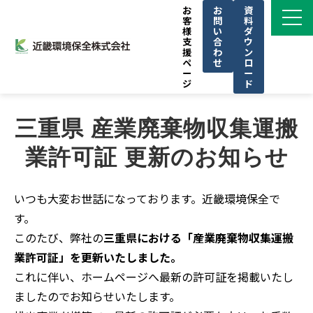
お
お
資
客
問
料
様
い
ダ
支
合
ウ
援
わ
ン
ペ
せ
ロ
ー
ー
ジ
ド
サービス一覧
三重県 産業廃棄物収集運搬
私たちの強み
業許可証 更新のお知らせ
導入事例
ブログ
いつも大変お世話になっております。近畿環境保全で
お知らせ
す。
KINKAN GROUPについて
このたび、弊社の
三重県における「産業廃棄物収集運搬
業許可証」を更新いたしました。
CSR
これに伴い、ホームページへ最新の許可証を掲載いたし
セミナー
ましたのでお知らせいたします。