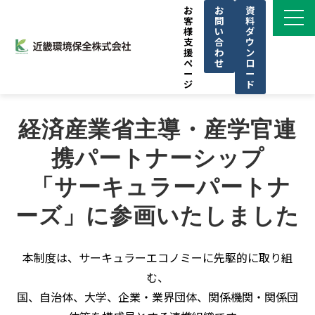
お
お
資
客
問
料
様
い
ダ
支
合
ウ
援
わ
ン
ペ
せ
ロ
ー
ー
ジ
ド
サービス一覧
経済産業省主導・産学官連
私たちの強み
携パートナーシップ
導入事例
 「サーキュラーパートナ
ブログ
お知らせ
ーズ」に参画いたしました
KINKAN GROUPについて
本制度は、サーキュラーエコノミーに先駆的に取り組
CSR
む、
セミナー
国、自治体、大学、企業・業界団体、関係機関・関係団