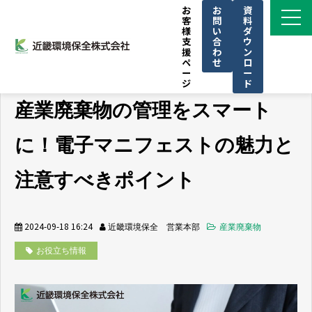
お
お
資
客
問
料
様
い
ダ
支
合
ウ
援
わ
ン
ペ
せ
ロ
ー
ー
ジ
ド
サービス一覧
産業廃棄物の管理をスマート
私たちの強み
に！電子マニフェストの魅力と
導入事例
注意すべきポイント
ブログ
お知らせ
2024-09-18 16:24
近畿環境保全 営業本部
産業廃棄物
KINKAN GROUPについて
お役立ち情報
CSR
セミナー