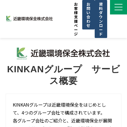
お
お
資
客
問
料
様
い
ダ
支
合
ウ
援
わ
ン
ペ
せ
ロ
ー
ー
ジ
ド
サービス一覧
私たちの強み
導入事例
KINKANグループ　サービ
ブログ
ス概要
お知らせ
KINKAN GROUPについて
KINKANグループは近畿環境保全をはじめとし
CSR
て、4つのグループ会社で構成されています。
セミナー
各グループ会社のご紹介と、近畿環境保全が展開